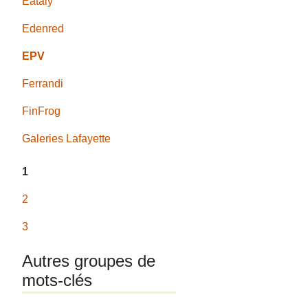
Eataly
Edenred
EPV
Ferrandi
FinFrog
Galeries Lafayette
1
2
3
Autres groupes de
mots-clés