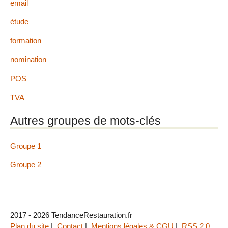
email
étude
formation
nomination
POS
TVA
Autres groupes de mots-clés
Groupe 1
Groupe 2
2017 - 2026 TendanceRestauration.fr
Plan du site
|
Contact
|
Mentions légales & CGU
|
RSS 2.0