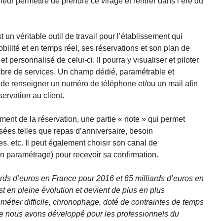
 leur permettre de prendre ce virage et rentrer dans l’ère du
n véritable outil de travail pour l’établissement qui
obilité et en temps réel, ses réservations et son plan de
 personnalisé de celui-ci. Il pourra y visualiser et piloter
mbre de services. Un champ dédié, paramétrable et
t de renseigner un numéro de téléphone et/ou un mail afin
ervation au client.
ment de la réservation, une partie « note » qui permet
sées telles que repas d’anniversaire, besoin
es, etc. Il peut également choisir son canal de
 paramétrage) pour recevoir sa confirmation.
rds d’euros en France pour 2016 et 65 milliards d’euros en
st en pleine évolution et devient de plus en plus
 métier difficile, chronophage, doté de contraintes de temps
e nous avons développé pour les professionnels du