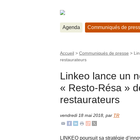
Agenda
Communiqués de pres
Accueil
>
Communiqués de presse
>
Li
restaurateurs
Linkeo lance un 
« Resto-Résa » d
restaurateurs
vendredi 18 mai 2018
,
par
TR
LINKEO poursuit sa stratégie d’inno