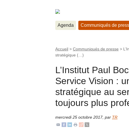
Agenda
Communiqués de pres
Accueil
>
Communiqués de presse
>
L’I
stratégique (…)
L’Institut Paul Bo
Service Vision : u
stratégique au se
toujours plus prof
mercredi 25 octobre 2017
,
par
TR