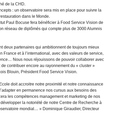
hé de la CHD.
cepts : un observatoire sera mis en place pour suivre la
estauration dans le Monde.
stitut Paul Bocuse fera bénéficier à Food Service Vision de
e son réseau de diplômés qui compte plus de 3000 Alumnis
t deux partenaires qui ambitionnent de toujours mieux
en France et à l’international, avec des valeurs de service,
lence… Nous nous réjouissons de pouvoir collaborer avec
et de contribuer encore au rayonnement du « cluster »
ois Blouin, Président Food Service Vision.
 Ecole doit accroitre notre proximité et notre connaissance
n d’adapter en permanence nos cursus aux besoins des
orcera les compétences management et marketing de nos
e développer la notoriété de notre Centre de Recherche à
 observatoire mondial… » Dominique Giraudier, Directeur